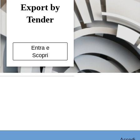
Export by
Tender
Entra e
Scopri
Accedi