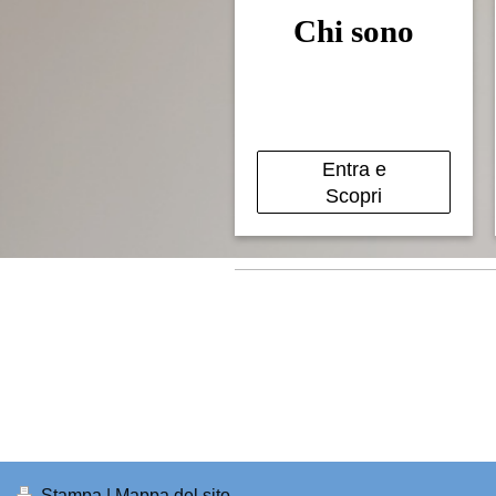
Chi sono
Entra e
Scopri
Stampa
|
Mappa del sito